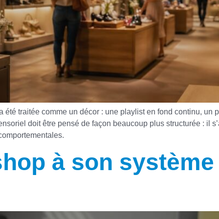
té traitée comme un décor : une playlist en fond continu, un p
ensoriel doit être pensé de façon beaucoup plus structurée : il s’
t comportementales.
shop à son système