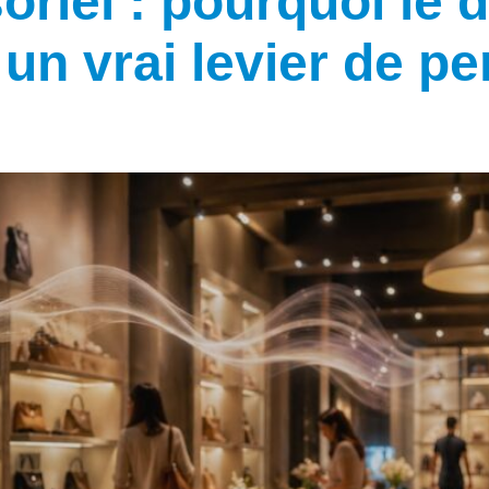
riel : pourquoi le 
t un vrai levier de 