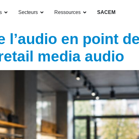
s
Secteurs
Ressources
SACEM
 l’audio en point de
etail media audio