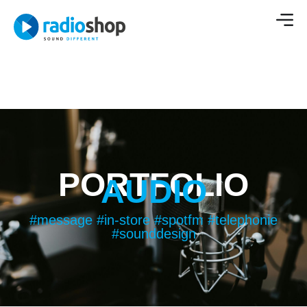
PORTFOLIO
AUDIO
#message #in-store #spotfm #telephonie
#sounddesign